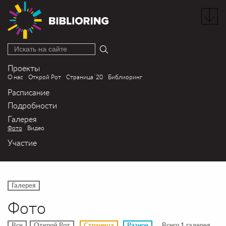
Искать на сайте
Проекты
О нас
Открой Рот
Страница´20
Библиоринг
Расписание
Подробности
Галерея
Фото
Видео
Участие
Галерея
Фото
Все
Открой Рот
Страница
Разное
Всего 1 галерея