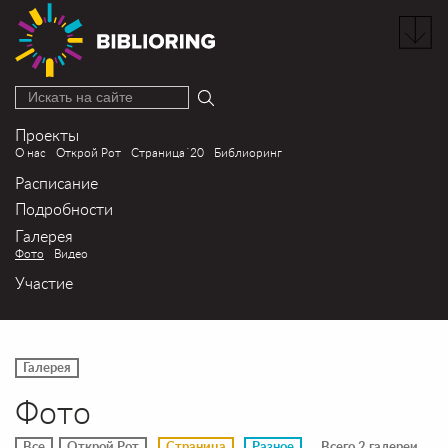
Искать на сайте
Проекты
О нас
Открой Рот
Страница´20
Библиоринг
Расписание
Подробности
Галерея
Фото
Видео
Участие
Галерея
Фото
Все
Открой Рот
Страница
Разное
Всего 2 галереи