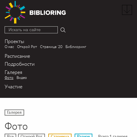
Искать на сайте
Проекты
О нас
Открой Рот
Страница´20
Библиоринг
Расписание
Подробности
Галерея
Фото
Видео
Участие
Галерея
Фото
Все
Открой Рот
Страница
Разное
Всего 1 галерея