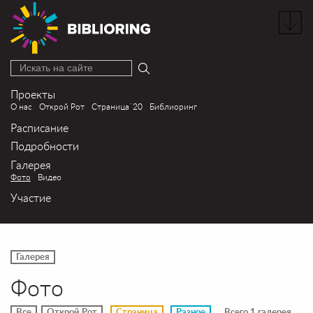
Искать на сайте
Проекты
О нас
Открой Рот
Страница´20
Библиоринг
Расписание
Подробности
Галерея
Фото
Видео
Участие
Галерея
Фото
Все
Открой Рот
Страница
Разное
Всего 1 галерея