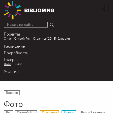
Искать на сайте
Проекты
О нас
Открой Рот
Страница´20
Библиоринг
Расписание
Подробности
Галерея
Фото
Видео
Участие
Галерея
Фото
Все
Открой Рот
Страница
Разное
Всего 2 галереи