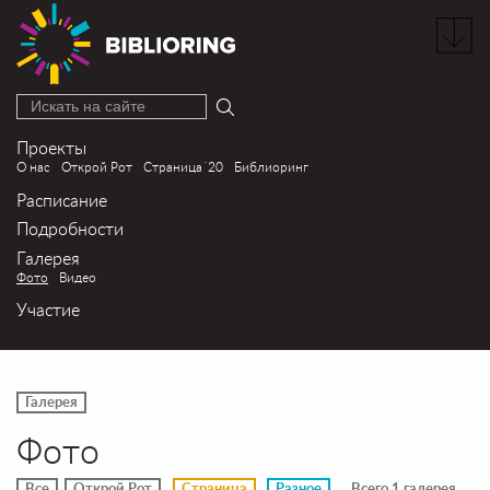
Искать на сайте
Проекты
О нас
Открой Рот
Страница´20
Библиоринг
Расписание
Подробности
Галерея
Фото
Видео
Участие
Галерея
Фото
Все
Открой Рот
Страница
Разное
Всего 1 галерея