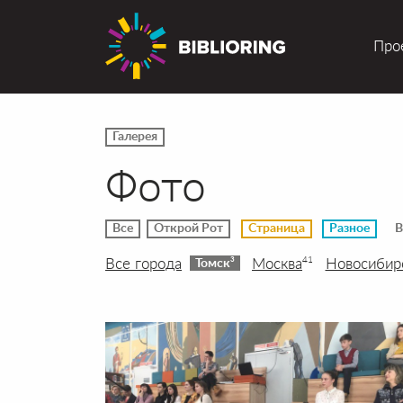
Про
Галерея
Фото
Все
Открой Рот
Страница
Разное
В
Все города
Москва
Новосибир
41
3
Томск