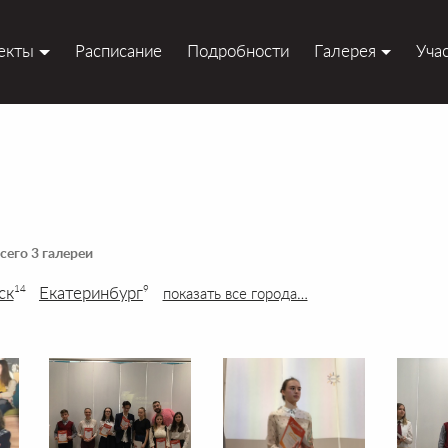
екты
Расписание
Подробности
Галерея
Уча
сего 3 галереи
ск
Екатеринбург
14
9
показать все города…