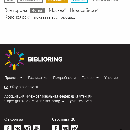
Все города
Москва
Новосибирск
8
6
1
Истра
Красноярск
3
показать все города…
Проекты
Расписание
Подробности
Галерея
Участие
info@biblioring.ru
Ассоциация «Межрегиональная федерация чтения»
Copyright © 2016-2019 Biblioring. All rights reserved.
Открой рот
Страница´20