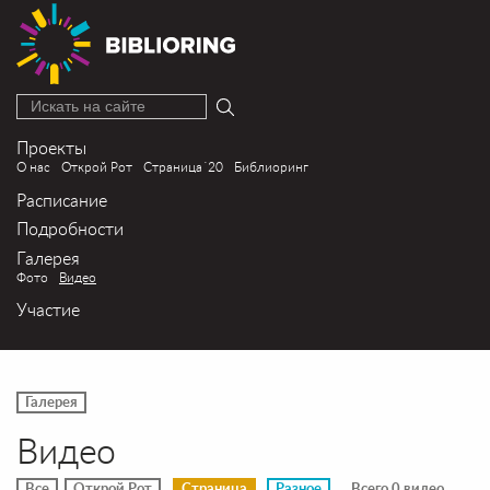
Искать на сайте
Проекты
О нас
Открой Рот
Страница´20
Библиоринг
Расписание
Подробности
Галерея
Фото
Видео
Участие
Галерея
Видео
Все
Открой Рот
Страница
Разное
Всего 0 видео