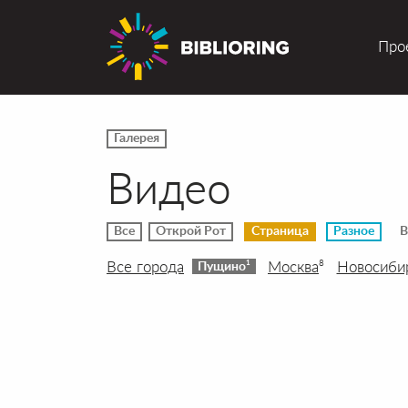
Про
Галерея
Видео
Все
Открой Рот
Страница
Разное
В
Все города
Москва
Новосиби
8
1
Пущино