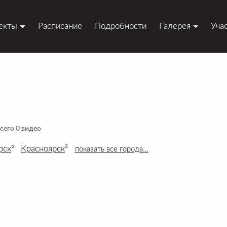
екты
Расписание
Подробности
Галерея
Уча
сего 0 видео
рск
Красноярск
6
3
показать все города…