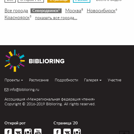
Все города
Москва
Новосибирск
8
6
1
Северодвинск
Красноярск
3
показать все города…
Проекты
Расписание
Подробности
Галерея
Участие
info@biblioring.ru
Ассоциация «Межрегиональная федерация чтения»
Copyright © 2016-2019 Biblioring. All rights reserved.
Открой рот
Страница´20