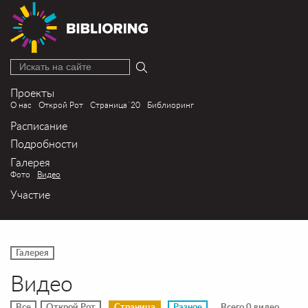
Искать на сайте
Проекты
О нас
Открой Рот
Страница´20
Библиоринг
Расписание
Подробности
Галерея
Фото
Видео
Участие
Галерея
Видео
Все
Открой Рот
Страница
Разное
Всего 0 видео