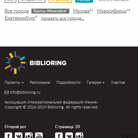
Все города
Москва
Новосибирск
41
14
1
Ханты-Мансийск
Екатеринбург
9
показать все города…
Проекты
Расписание
Подробности
Галерея
Участие
info@biblioring.ru
Ассоциация «Межрегиональная федерация чтения»
Copyright © 2016-2019 Biblioring. All rights reserved.
Открой рот
Страница´20