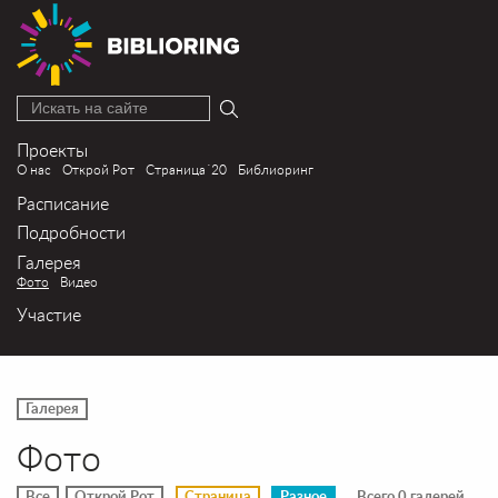
Искать на сайте
Проекты
О нас
Открой Рот
Страница´20
Библиоринг
Расписание
Подробности
Галерея
Фото
Видео
Участие
Галерея
Фото
Все
Открой Рот
Страница
Разное
Всего 0 галерей