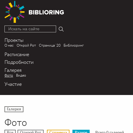
Искать на сайте
Проекты
О нас
Открой Рот
Страница´20
Библиоринг
Расписание
Подробности
Галерея
Фото
Видео
Участие
Галерея
Фото
Все
Открой Рот
Страница
Разное
Всего 0 галерей