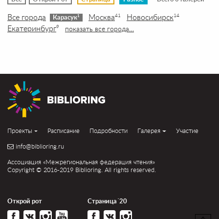
Все города
Москва
Новосибирск
41
14
1
Карасук
Екатеринбург
9
показать все города…
Проекты
Расписание
Подробности
Галерея
Участие
info@biblioring.ru
Ассоциация «Межрегиональная федерация чтения»
Copyright © 2016-2019 Biblioring. All rights reserved.
Открой рот
Страница´20