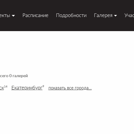
екты
Расписание
Подробности
Галерея
Уча
сего 0 галерей
ск
Екатеринбург
14
9
показать все города…