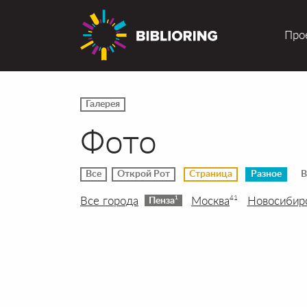
Про
Галерея
Фото
Все
Открой Рот
Страница
Разное
В
Все города
Москва
Новосибир
41
1
Пенза