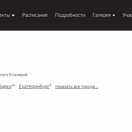
екты
Расписание
Подробности
Галерея
Уча
сего 0 галерей
бирск
Екатеринбург
14
9
показать все города…