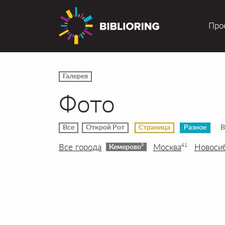
Про
Галерея
Фото
Все
Открой Рот
Страница
Разное
В
Все города
Москва
Новоси
41
3
Кемерово