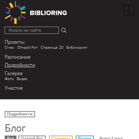
Искать на сайте
Проекты
О нас
Открой Рот
Страница´20
Библиоринг
Расписание
Подробности
Галерея
Фото
Видео
Участие
Подробности
Блог
Все
Открой Рот
Страница
Разное
Всего 1 пост