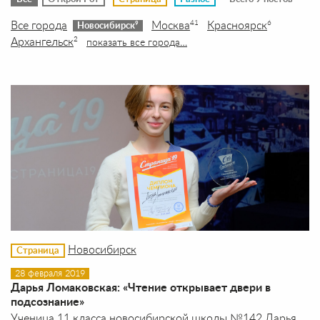
Все города
Москва
Красноярск
41
6
9
Новосибирск
Архангельск
2
показать все города…
Новосибирск
Страница
28 февраля 2019
Дарья Ломаковская: «Чтение открывает двери в
подсознание»
Ученица 11 класса новосибирской школы №142 Дарья