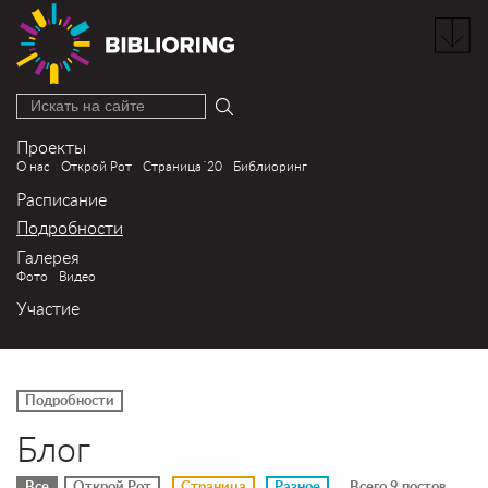
Искать на сайте
Проекты
О нас
Открой Рот
Страница´20
Библиоринг
Расписание
Подробности
Галерея
Фото
Видео
Участие
Подробности
Блог
Все
Открой Рот
Страница
Разное
Всего 9 постов