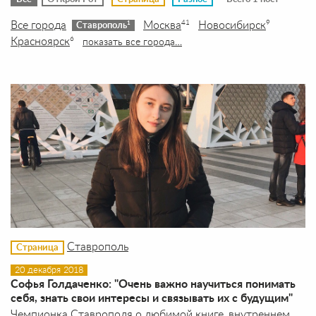
Все города
Москва
Новосибирск
41
9
1
Ставрополь
Красноярск
6
показать все города…
Ставрополь
Страница
20 декабря 2018
Софья Голдаченко: "Очень важно научиться понимать
себя, знать свои интересы и связывать их с будущим"
Чемпионка Ставрополя о любимой книге, внутреннем