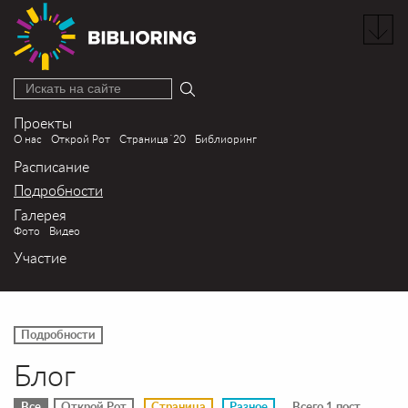
Искать на сайте
Проекты
О нас
Открой Рот
Страница´20
Библиоринг
Расписание
Подробности
Галерея
Фото
Видео
Участие
Подробности
Блог
Все
Открой Рот
Страница
Разное
Всего 1 пост