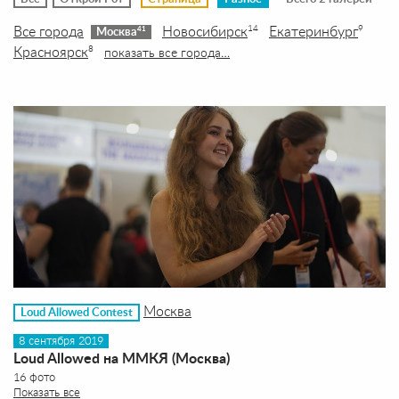
Все города
Новосибирск
Екатеринбург
14
9
41
Москва
Красноярск
8
показать все города…
Москва
Loud Allowed Contest
8 сентября 2019
Loud Allowed на ММКЯ (Москва)
16 фото
Показать все