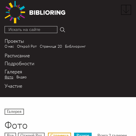
Искать на сайте
Проекты
О нас
Открой Рот
Страница´20
Библиоринг
Расписание
Подробности
Галерея
Фото
Видео
Участие
Галерея
Фото
Все
Открой Рот
Страница
Разное
Всего 2 галереи