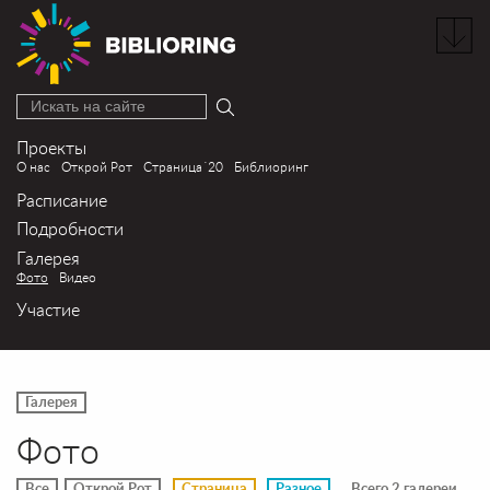
Искать на сайте
Проекты
О нас
Открой Рот
Страница´20
Библиоринг
Расписание
Подробности
Галерея
Фото
Видео
Участие
Галерея
Фото
Все
Открой Рот
Страница
Разное
Всего 2 галереи