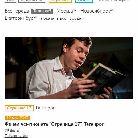
Все города
Москва
Новосибирск
41
14
2
Таганрог
Екатеринбург
9
показать все города…
Таганрог
Страница 17
12 мая 2017
Финал чемпионата "Страница 17". Таганрог
29 фото
Показать все