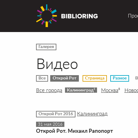
Про
Галерея
Видео
Все
Открой Рот
Страница
Разное
В
Все города
Москва
Ново
8
1
Калининград
Калининград
Открой Рот 2016
31 мая 2016
Открой Рот. Михаил Рапопорт