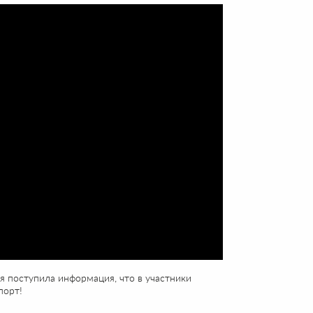
ня поступила информация, что в участники
порт!