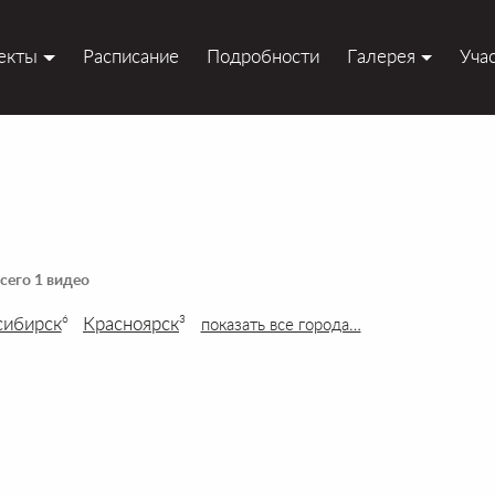
екты
Расписание
Подробности
Галерея
Уча
сего 1 видео
сибирск
Красноярск
6
3
показать все города…