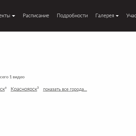
екты
Расписание
Подробности
Галерея
Уча
сего 1 видео
ск
Красноярск
6
3
показать все города…