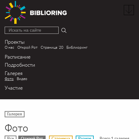
Искать на сайте
Проекты
О нас
Открой Рот
Страница´20
Библиоринг
Расписание
Подробности
Галерея
Фото
Видео
Участие
Галерея
Фото
Все
Открой Рот
Страница
Разное
Всего 1 галерея