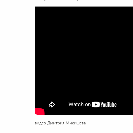
видео Дмитрия Микишева