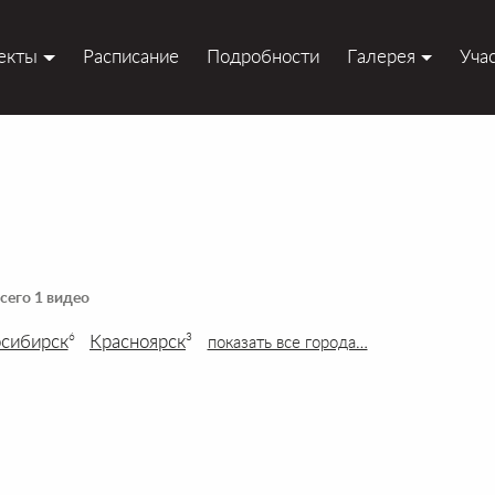
екты
Расписание
Подробности
Галерея
Уча
сего 1 видео
сибирск
Красноярск
6
3
показать все города…