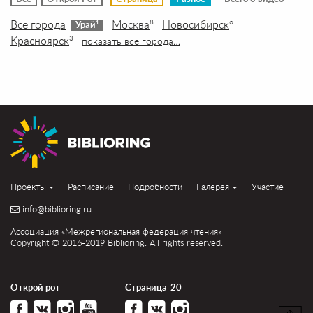
Все города
Москва
Новосибирск
8
6
1
Урай
Красноярск
3
показать все города…
Проекты
Расписание
Подробности
Галерея
Участие
info@biblioring.ru
Ассоциация «Межрегиональная федерация чтения»
Copyright © 2016-2019 Biblioring. All rights reserved.
Открой рот
Страница´20