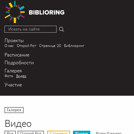
Искать на сайте
Проекты
О нас
Открой Рот
Страница´20
Библиоринг
Расписание
Подробности
Галерея
Фото
Видео
Участие
Галерея
Видео
Все
Открой Рот
Страница
Разное
Всего 0 видео