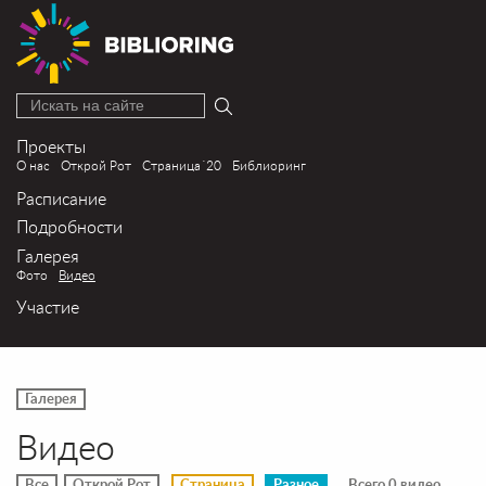
Искать на сайте
Проекты
О нас
Открой Рот
Страница´20
Библиоринг
Расписание
Подробности
Галерея
Фото
Видео
Участие
Галерея
Видео
Все
Открой Рот
Страница
Разное
Всего 0 видео