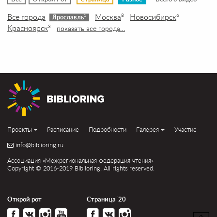
Все города
Москва
Новосибирск
8
6
1
Ярославль
Красноярск
3
показать все города…
Проекты
Расписание
Подробности
Галерея
Участие
info@biblioring.ru
Ассоциация «Межрегиональная федерация чтения»
Copyright © 2016-2019 Biblioring. All rights reserved.
Открой рот
Страница´20