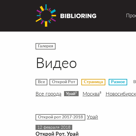
Про
Галерея
Видео
Все
Открой Рот
Страница
Разное
В
Все города
Москва
Новосибирск
8
1
Урай
Урай
Открой рот 2017-2018
12 февраля 2018
Открой Рот. Урай