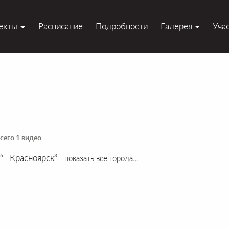
екты
Расписание
Подробности
Галерея
Уча
сего 1 видео
Красноярск
6
3
показать все города…